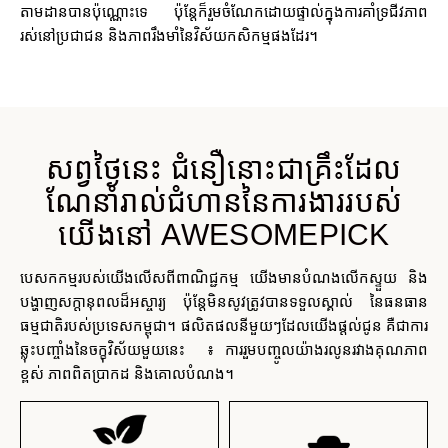
តាមដានបានប៉ុណ្ណោះទេ ប៉ុន្តែក៏រួមចំណែកដោយផ្ទាល់ក្នុងការគាំទ្រជីវភាព
រស់នៅប្រជាជន និងភាពរឹងមាំនៃវិស័យកសិកម្មផងដែរ។
សព្វថ្ងៃនេះ ជំនឿនោះជាគ្រឹះដែល
ណែនាំរាល់ជំហាននៃការងាររបស់
យើងនៅ AWESOMEPICK
បេសកកម្មរបស់យើងលើសពីពាណិជ្ជកម្ម យើងមានបំណងលើកស្ទួយ និង
បង្ហាញសក្តានុពលដ៏អស្ចារ្យ ប៉ុន្តែមិនសូវត្រូវបានទទួលស្គាល់ នៃធនធាន
ធម្មជាតិរបស់ប្រទេសកម្ពុជា។ ផលិតផលនីមួយៗដែលយើងផ្តល់ជូន គឺជាការ
ឆ្លុះបញ្ចាំងនៃចក្ខុវិស័យមួយនេះ ៖ ការរួមបញ្ចូលយ៉ាងរលូនរវាងគុណភាព
ខ្ពស់ ភាពពិតប្រាកដ និងគោលបំណង។