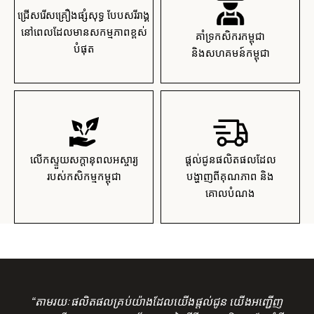
ជ្រើសរើសគ្រឿងផ្សំសុទ្ធ បែបសរីរាង្គ
នៅពេលដែលមានសកម្មភាពខ្ពស់
គាំទ្រកសិករកម្ពុជា
បំផុត
និងសហគមន៍កម្ពុជា
លើកស្ទួយសក្តានុពលអស្ចារ្យ
ផ្តល់ជូនផលិតផលដែល
របស់កសិកម្មកម្ពុជា
បង្ហាញពីគុណភាព និង
គោលបំណង
“តាមរយៈផលិតផលគ្រប់យ៉ាងដែលយើងផ្តល់ជូន យើងអញ្ជើញ