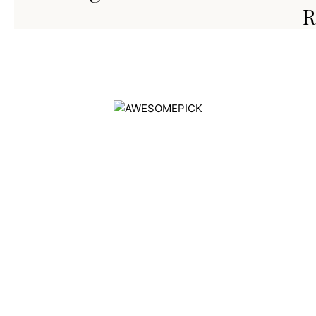
R
AWESOMEPICK គឺជាវេទិកាផលិតផលកសិកម្មលំដាប់កំពូលដែលត្រូវបាន
ជ្រើសរើសដែលទាក់ទងនឹងការព្យាបាលបង្ការ ដោយផ្តោតលើគុណភាព និរន្តរ
ភាព និងផលប៉ះពាល់សង្គម។
ផលិតផល
ទាក់ទងជាមួយយើង
សម្រាប់ក្រុមហ៊ុន
ប្រវត្តិរូបក្រុមហ៊ុន
ទីតាំងពួកយើង
កាតាឡុកផលិតផល