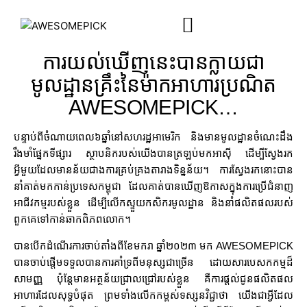
ការយល់ឃើញនេះបានក្លាយជា
មូលដ្ឋានគ្រឹះនៃម៉ាកអាហារប្រណិត
AWESOMEPICK…
បន្ទាប់ពីចំណាយពេល៦ឆ្នាំនៅសហរដ្ឋអាមេរិក និងមានមូលដ្ឋានចំណេះដឹង
រឹងមាំផ្នែកទីផ្សារ ស្ថាបនិករបស់យើងបានត្រឡប់មកអាស៊ី ដើម្បីស្វែងរក
អ្វីមួយដែលមានន័យជាងការគ្រប់គ្រងតារាងទិន្នន័យ។ ការស្វែងរកនោះបាន
នាំគាត់មកកាន់ប្រទេសកម្ពុជា ដែលគាត់បានឃើញឱកាសក្នុងការប្រើជំនាញ
អាជីវកម្មរបស់ខ្លួន ដើម្បីលើកស្ទួយកសិករមូលដ្ឋាន និងនាំផលិតផលរបស់
ពួកគេទៅកាន់ឆាកពិភពលោក។
បានបើកដំណើរការចាប់តាំងពីខែមករា ឆ្នាំ២០២៣ មក AWESOMEPICK
បានចាប់ផ្តើមទទួលបានការគាំទ្រពីមនុស្សជាច្រើន ដោយសារបេសកកម្មដ៏
សាមញ្ញ ប៉ុន្តែមានអត្ថន័យជ្រាលជ្រៅរបស់ខ្លួន គឺការផ្តល់ជូនផលិតផល
អាហារដែលសុទ្ធបំផុត ព្រមទាំងលើកកម្ពស់ទស្សនវិជ្ជាថា យើងជាអ្វីដែល