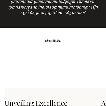
អ្នកមករីករាយជាមួយសោភ័ណភាពនៃដីធ្លីកម្ពុជា និងការថែទាំពី
ប្រជាជនរបស់ខ្លូនឯង ដែលបានបង្ហាញដោយភាពល្អឥតខ្ចោះ ឡើង
កម្ពស់ និងត្រូវបានវុិចខ្ចប់យ៉ាងយកចិត្តទុកដាក់។”
ព័ត៍មានអំពីយើង
Unveiling Excellence
A