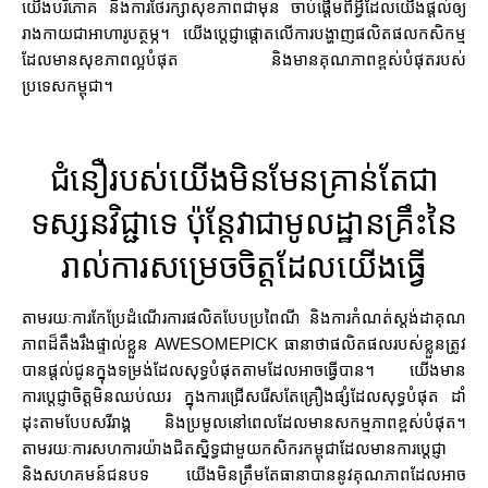
យើងបរិភោគ និងការថែរក្សាសុខភាពជាមុន ចាប់ផ្តើមពីអ្វីដែលយើងផ្តល់ឲ្យ
រាងកាយជាអាហារូបត្ថម្ភ។ យើងប្តេជ្ញាផ្តោតលើការបង្ហាញផលិតផលកសិកម្ម
ដែលមានសុខភាពល្អបំផុត និងមានគុណភាពខ្ពស់បំផុតរបស់
ប្រទេសកម្ពុជា។
ជំនឿរបស់យើងមិនមែនគ្រាន់តែជា
ទស្សនវិជ្ជាទេ ប៉ុន្តែវាជាមូលដ្ឋានគ្រឹះនៃ
រាល់ការសម្រេចចិត្តដែលយើងធ្វើ
តាមរយៈការកែប្រែដំណើរការផលិតបែបប្រពៃណី និងការកំណត់ស្តង់ដាគុណ
ភាពដ៏តឹងរឹងផ្ទាល់ខ្លួន AWESOMEPICK ធានាថាផលិតផលរបស់ខ្លួនត្រូវ
បានផ្តល់ជូនក្នុងទម្រង់ដែលសុទ្ធបំផុតតាមដែលអាចធ្វើបាន។ យើងមាន
ការប្តេជ្ញាចិត្តមិនឈប់ឈរ ក្នុងការជ្រើសរើសតែគ្រឿងផ្សំដែលសុទ្ធបំផុត ដាំ
ដុះតាមបែបសរីរាង្គ និងប្រមូលនៅពេលដែលមានសកម្មភាពខ្ពស់បំផុត។
តាមរយៈការសហការយ៉ាងជិតស្និទ្ធជាមួយកសិករកម្ពុជាដែលមានការប្តេជ្ញា
និងសហគមន៍ជនបទ យើងមិនត្រឹមតែធានាបាននូវគុណភាពដែលអាច