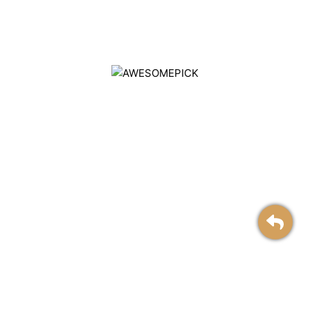
AWESOMEPICK គឺជាវេទិកាផលិតផលកសិកម្មលំដាប់កំពូលដែលត្រូវបាន
ជ្រើសរើសដែលទាក់ទងនឹងការព្យាបាលបង្ការ ដោយផ្តោតលើគុណភាព និរន្តរ
ភាព និងផលប៉ះពាល់សង្គម។
ផលិតផល
ទាក់ទងជាមួយយើង
សម្រាប់ក្រុមហ៊ុន
ប្រវត្តិរូបក្រុមហ៊ុន
ទីតាំងពួកយើង
កាតាឡុកផលិតផល