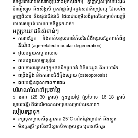
សម្បូរទៅដោយសារធាតុប្រឆាំងអុកស៊ីតកម្ម ខ្លាញ់ល្អសម្រាប់បេះដូង
ម៉ាញ៉េស្យូម និងស័ង្កសី ពួកវាផ្តល់ជូននូវរសជាតិក្រៀមល្អ ដែលទាំង
ឆ្ងាញ់ពិសារ និងផ្តល់ជីវជាតិ ដែលជាជម្រើសដ៏ឆ្លាតវៃសម្រាប់ការញ៉ាំ
អាហារសម្រន់ដោយយកចិត្តទុកដាក់។
អត្ថប្រយោជន៍សំខាន់ៗ
ការពារភ្នែក និងកាត់បន្ថយហានិភ័យនៃជំងឺខ្សោយភ្នែកពាក់ព័ន្ធ
នឹងវ័យ (age-related macular degeneration)
ជួយបន្ថយសម្ពាធឈាម
កាត់បន្ថយកូឡេស្តេរ៉ុល
ជួយការពារក្រួសថ្មក្នុងថង់ទឹកប្រមាត់ ជំងឺបេះដូង និងមហារីក
ពង្រឹងឆ្អឹង និងការពារជំងឺឆ្អឹងខ្សោយ (osteoporosis)
ជួយបង្កើនគុណភាពការគេង
បរិមាណណែនាំប្រចាំថ្ងៃ
១ អោន (28–30 ក្រាម) ក្នុងមួយថ្ងៃ (ប្រហែល 16–18 គ្រាប់
ស្វាយចន្ទី) គឺជាបរិមាណសមស្របសម្រាប់សុខភាព។
របៀបរក្សាទុក
រក្សាទុកក្រោមសីតុណ្ហភាព 25°C នៅកន្លែងត្រជាក់ និងស្ងួត
មិនគួរប្រើ ប្រសិនបើស្លាកបិទគម្របខូច ឬបានបើករួច