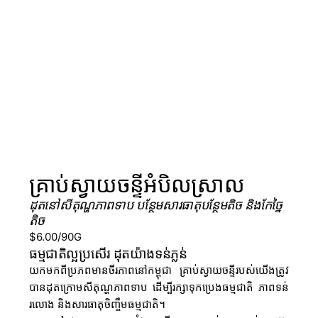
គ្រាប់ស្វាយចន្ទីអំបិលស្រាល
ដុតនៅសីតុណ្ហភាពទាប បន្ថែមសារធាតុបន្ថែមតិច និងកែច្នៃ
តិច
$6.00/90G
ធម្មជាតិល្អប្រសើរ ដុតយ៉ាងទន់ភ្លន់
យកមកពីប្រភពមានចីរភាពនៅកម្ពុជា គ្រាប់ស្វាយចន្ទីរបស់យើងត្រូវ
បានដុតក្រោមសីតុណ្ហភាពទាប ដើម្បីរក្សាទុកប្រេងធម្មជាតិ ភាពទន់
រលោង និងសារធាតុចិញ្ចឹមធម្មជាតិ។